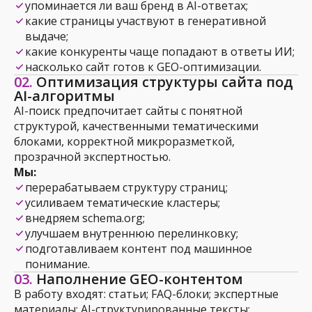
упоминается ли ваш бренд в AI-ответах;
какие страницы участвуют в генеративной
выдаче;
какие конкуренты чаще попадают в ответы ИИ;
насколько сайт готов к GEO-оптимизации.
02.
Оптимизация структуры сайта под
AI-алгоритмы
AI-поиск предпочитает сайты с понятной
структурой, качественными тематическими
блоками, корректной микроразметкой,
прозрачной экспертностью.
Мы:
перерабатываем структуру страниц;
усиливаем тематические кластеры;
внедряем schema.org;
улучшаем внутреннюю перелинковку;
подготавливаем контент под машинное
понимание.
03.
Наполнение GEO-контентом
В работу входят: статьи; FAQ-блоки; экспертные
материалы; AI-структурированные тексты;