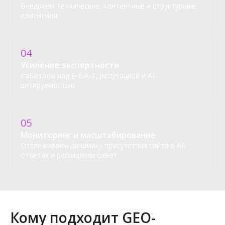
Внедряем технические, контентные и структурные
изменения.
04
Усиление экспертности
Работаем над E-E-A-T, репутацией и AI-
цитируемостью.
05
Мониторинг и масштабирование
Отслеживаем динамику присутствия сайта в AI-
ответах и расширяем охват.
Кому подходит GEO-