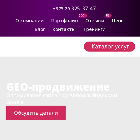
325-37-47
+375 29
700+
65+
О компании
Портфолио
Отзывы
Цены
Блог
Контакты
Тренинги
Каталог услуг
GEO-продвижение
Оптимизация сайта под AI-поиск Яндекса и
Google
Обсудить детали