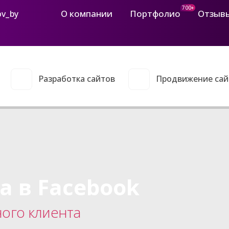
700+
О компании
Портфолио
Отзыв
ov_by
Разработка сайтов
Продвижение сай
а в Facebook
ого клиента