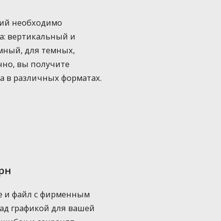
ций необходимо
а: вертикальный и
мный, для темных,
чно, вы получите
а в различных форматах.
рн
е и файл с фирменным
ад графикой для вашей