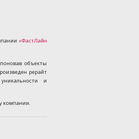
омпании
«ФастЛайн
омпоновав объекты
произведен рерайт
уникальности и
у компании.