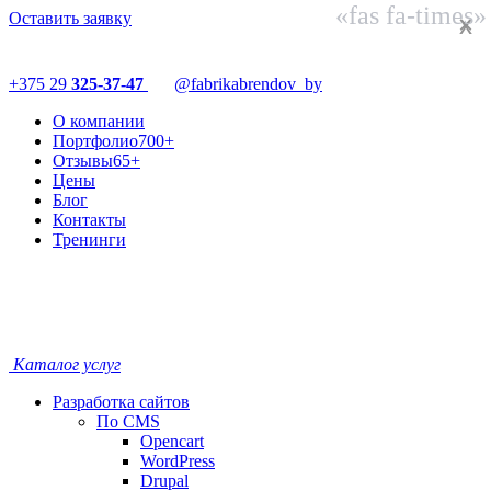
«fas fa-times»
Оставить заявку
×
x
+375 29
325-37-47
@fabrikabrendov_by
О компании
Портфолио
700+
Отзывы
65+
Цены
Блог
Контакты
Тренинги
Каталог услуг
Разработка сайтов
По CMS
Opencart
WordPress
Drupal