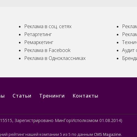
Реклама в соц. сетях
Реклам
Ретаргетинг
Рекла
Ремаркетинг
Техни
Реклама в Facebook
Аудит 
Реклама в Одноклассниках
Бренд
вы
Статьи
Тренинги
Контакты
15515, Зарегистрировано МинГорИсполкомом 01.08.2014)
дний рейтинг нашей компании 5 из 5 по данным
CMS Magazine
.