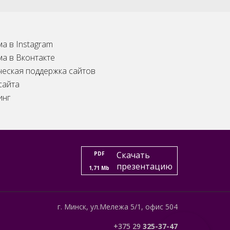
а в Instagram
ма в Вконтакте
ческая поддержка сайтов
сайта
инг
Скачать
PDF
презентацию
1,71 Mb
г. Минск, ул.Мележа 5/1, офис 504
+375 29
325-37-47