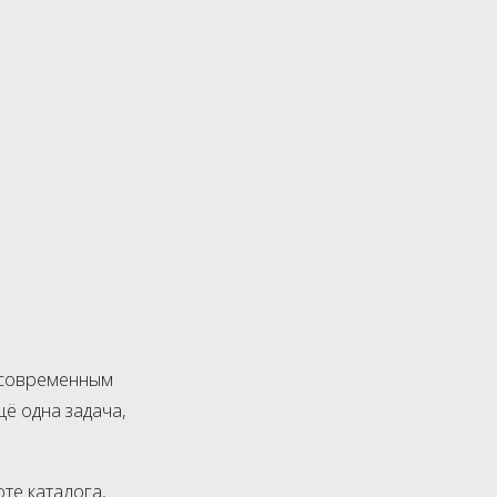
а современным
щё одна задача,
те каталога,