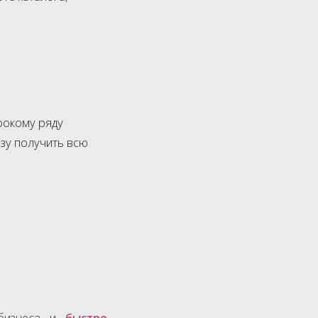
рокому ряду
зу получить всю
 бизнеса и
быстро