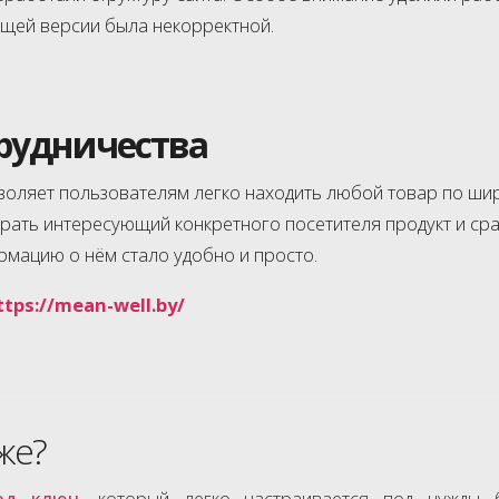
ущей версии была некорректной.
трудничества
зволяет пользователям легко находить любой товар по ши
рать интересующий конкретного посетителя продукт и сра
мацию о нём стало удобно и просто.
ttps://mean-well.by/
же?
од ключ
, который легко настраивается под нужды