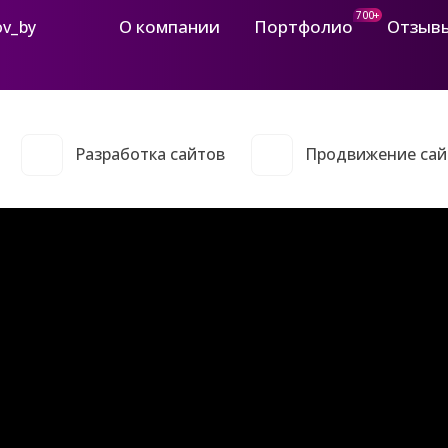
700+
О компании
Портфолио
Отзыв
ov_by
Разработка сайтов
Продвижение сай